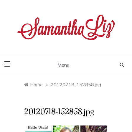
Skip
to
content
samantha liz
Menu
Home
»
20120718-152858.jpg
20120718-152858.jpg