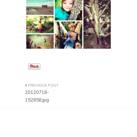
Post
20120718-
navigation
152858.jpg