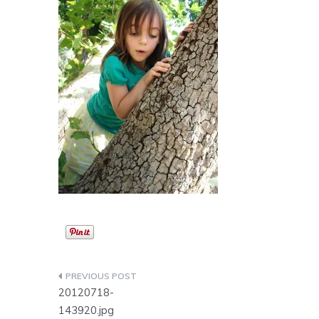
Post
20120718-
navigation
143920.jpg