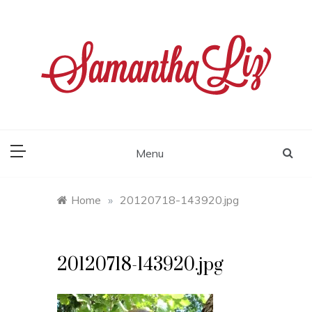
Skip
to
content
samantha liz
Menu
Home
»
20120718-143920.jpg
20120718-143920.jpg